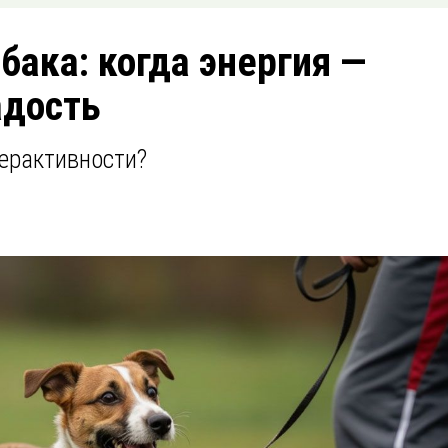
бака: когда энергия —
адость
перактивности?