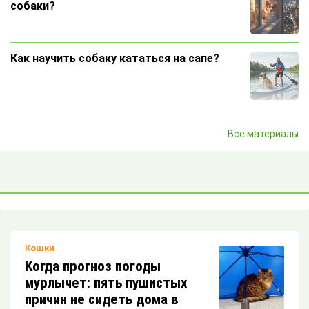
собаки?
Как научить собаку кататься на сапе?
Зачем собаки лижут друг другу уши?
Все материалы
Пять особенностей собаки породы
брюссельский грифон
Кошки
Почему собака воет по ночам?
Когда прогноз погоды
мурлычет: пять пушистых
причин не сидеть дома в