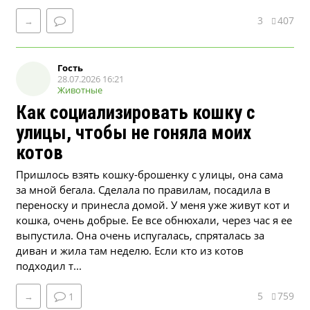
3
407
→
Гость
28.07.2026 16:21
Животные
Как социализировать кошку с
улицы, чтобы не гоняла моих
котов
Пришлось взять кошку-брошенку с улицы, она сама
за мной бегала. Сделала по правилам, посадила в
переноску и принесла домой. У меня уже живут кот и
кошка, очень добрые. Ее все обнюхали, через час я ее
выпустила. Она очень испугалась, спряталась за
диван и жила там неделю. Если кто из котов
подходил т...
5
759
→
1