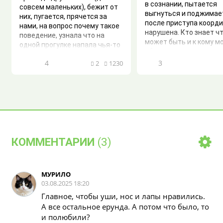
в сознании, пытается
совсем маленьких), бежит от
выгнуться и поджимае
них, пугается, прячется за
после приступа коорд
нами, на вопрос почему такое
нарушена. Кто знает чт
поведение, узнала что на
может быть и к кому м
одной прогулке напала чья-то
обр...
большая собака и вцепилась в
4
3
2
1230
б...
КОММЕНТАРИИ
(3)
МУРИЛО
03.08.2025 18:20
Главное, чтобы уши, нос и лапы нравились.
А все остальное ерунда. А потом что было, то
и полюбили?