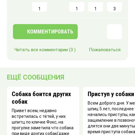
1
1
1
3
КОММЕНТИРОВАТЬ
Читать все комментарии
(3 )
Пожаловаться
ЕЩЁ СООБЩЕНИЯ
Собака боится других
Приступ у собаки
собак
Всем доброго дня. У м
шпиц 5 лет, последнее
Привет всем, недавно
начались приступы, ка
встретилась с тётей, у них
защемление в позвоно
шпитц по кличке Фокс, на
длятся они две минуты
прогулке заметила что собака
время приступа собака
при виде других собак(даже