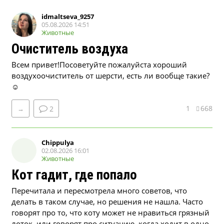
idmaltseva_9257
05.08.2026 14:51
Животные
Очиститель воздуха
Всем привет!Посоветуйте пожалуйста хороший
воздухоочиститель от шерсти, есть ли вообще такие?
☺
1
668
→
2
Chippulya
02.08.2026 16:01
Животные
Кот гадит, где попало
Перечитала и пересмотрела много советов, что
делать в таком случае, но решения не нашла. Часто
говорят про то, что коту может не нравиться грязный
лоток, или говорят про ситуацию, когда ходит в одно