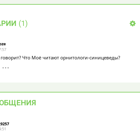
Попугай мальчик или
ожидая когд
девочка?
корм. Пока в
вдали вылав
Помогите определить, попугай
корм, эта в
АРИИ
(1)
мальчик или девочка? Ему
смотрела за 
примерно 8-10 месяцев
5
4
1428
oze
7:57
о говорит? Что Моё читают орнитологи-синицеведы?
ООБЩЕНИЯ
_9257
4:51