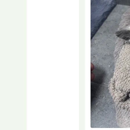
масштабных
отключений воды на
выходных в Воронеже
Фанфанъ
07.08.2026 08:21
Вроде бы, техническую
воду подвозят. С питьевой,
конечно, хуже.
Появилась карта
масштабных
отключений воды на
выходных в Воронеже
Фанфанъ
07.08.2026 08:20
Линий резервирования
нет, конечно.
Камера сняла, как
воронежец вынес
косметику из
магазина
coMspeusRoze