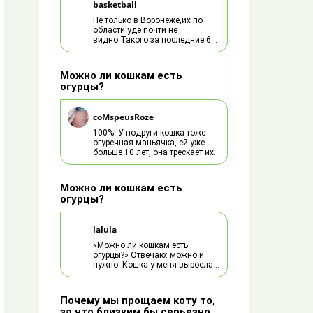
basketball
Не только в Воронеже,их по
области уде почти не
видно.Такого за последние 60
лет не было.Что
случилось,потравили всех
химией с полей и типлиц?
Можно ли кошкам есть
огурцы?
coMspeusRoze
100%! У подруги кошка тоже
огуречная маньячка, ей уже
больше 10 лет, она трескает их
как не в себя. А также зелень,
капусту, помидоры, редиску :)
Можно ли кошкам есть
огурцы?
lalula
«Можно ли кошкам есть
огурцы?» Отвечаю: можно и
нужно. Кошка у меня выросла
на огурцах и картошке не
вареной. Она их просто
воровала… Только принесем
Почему мы прощаем коту то,
таз с огурцами, так она от
за что близким бы серьезно