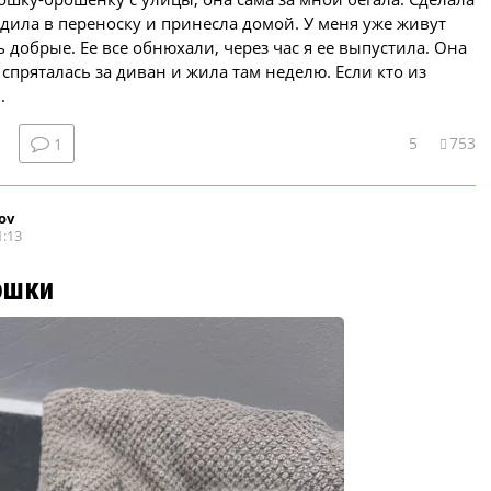
дила в переноску и принесла домой. У меня уже живут
ь добрые. Ее все обнюхали, через час я ее выпустила. Она
 спряталась за диван и жила там неделю. Если кто из
.
5
753
1
ov
1:13
ошки