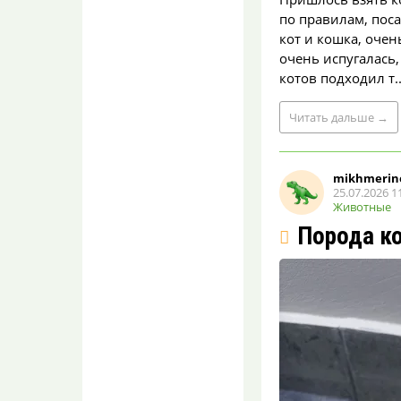
полицию. что-то личное?
по правилам, поса
кот и кошка, очен
Воронежанка на
очень испугалась,
угнанной машине
котов подходил т..
врезалась в дерево и
сбежала с места ДТП
coMspeusRoze
Читать
дальше
→
07.08.2026 08:22
Моя жизнь скучна… а у
них такой драйв, аж
mikhmerin
завидно
25.07.2026 1
Животные
Воронежанка грабила
и нападала
Порода к
на пожилых женщин
ради денег
coMspeusRoze
07.08.2026 08:21
Да. Ради того, чтоб
заработать авторитет в
криминальных кругах.
Или ради предмет...
Появилась карта