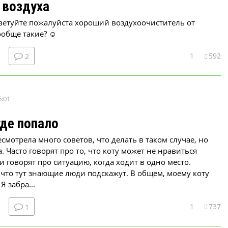
 воздуха
ветуйте пожалуйста хороший воздухоочиститель от
ообще такие? ☺
1
592
2
6:01
где попало
смотрела много советов, что делать в таком случае, но
 Часто говорят про то, что коту может не нравиться
и говорят про ситуацию, когда ходит в одно место.
 что тут знающие люди подскажут. В общем, моему коту
Я забра...
1
737
1