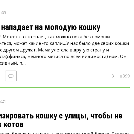
1:03
 нападает на молодую кошку
 Может кто-то знает, как можно пока без помощи
ться, может какие -то капли…У нас было две своих кошки
 с другом дружат. Мама улетела в другую страну и
ота(сфинкса, немного метиса по всей видимости) нам. Он
сивный, п...
3
399
6:21
изировать кошку с улицы, чтобы не
х котов
ошку-брошенку с улицы, она сама за мной бегала. Сделала