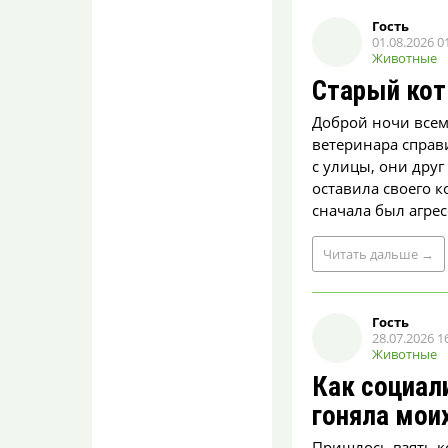
кампания
Гость
01.08.2026 0
"Рэкет" вернулся?
Животные
petrovasil
Старый кот
07.08.2026 08:33
Уважаемые издание
Доброй ночи всем!
«Моё», Роспотребнадзор и
другие ответственные
ветеринара справи
товарищи! Обрати...
с улицы, они друг
оставила своего к
В микроволновке
сначала был агрес
плавится
пластиковый
контейнер для еды?
Читать
дальше
→
coMspeusRoze
07.08.2026 08:28
Не-а.,. Иногда летом воду
Гость
минеральную.
28.07.2026 1
Животные
"Рэкет" вернулся?
Как социал
coMspeusRoze
07.08.2026 08:26
гоняла мои
Вы каждый раз
дискредитируете
Пришлось взять к