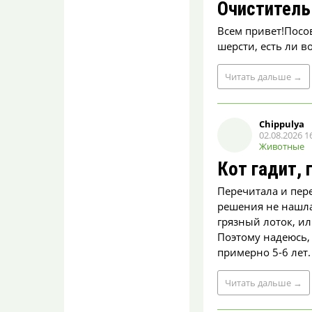
Очиститель
Электронные и бумажные
квитанции имеют
Всем привет!Посо
существенные различия.
Например на электр...
шерсти, есть ли в
Бумажные квитанции
Читать
дальше
→
по ЖКУ, переводят в
электронные на
"Госуслуги".
petrovasil
Chippulya
02.08.2026 1
07.08.2026 09:00
Животные
Да уж, для начала неплохо
было бы (и разумно, если
Кот гадит, 
всё - для людей,
разумеется) ...
Перечитала и пере
решения не нашла.
Назвали причину
грязный лоток, ил
масштабного
отключения света
Поэтому надеюсь,
на левом берегу
примерно 5-6 лет. 
Воронежа
ЭтоЯ
Читать
дальше
→
07.08.2026 08:46
Началась предвыборная