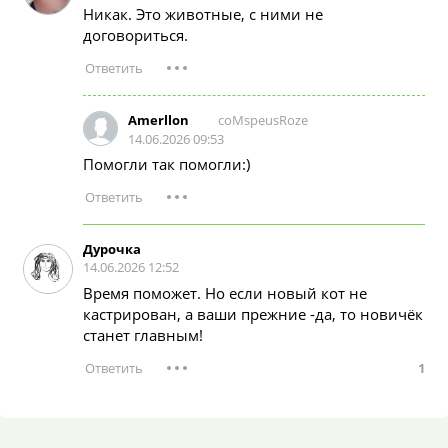
Никак. Это животные, с ними не
длинная шерсть, ьае
договориться.
называемые кисточки.
coMspeusRoze
Amerllon
14.06.2026 09:53
Помогли так помогли:)
Дурочка
14.06.2026 12:52
Время поможет. Но если новый кот не
кастрирован, а ваши прежние -да, то новичëк
станет главным!
1