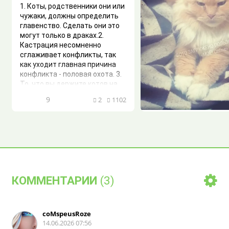
1. Коты, родственники они или
чужаки, должны определить
главенство. Сделать они это
могут только в драках.2.
Кастрация несомненно
сглаживает конфликты, так
как уходит главная причина
конфликта - половая охота. 3.
То, что вы держите котов на
самовыгуле, остается на
9
2
1102
вашей совести, про...
Помогите опред
породу
Здравствуйе. Специал
кошакам, помогите точ
определить породу. Ко
7
КОММЕНТАРИИ
(3)
у родственников, они е
нашли. Внешне похож 
Скоттиш фолд, но лапы
такие как у этой пород
coMspeusRoze
у кота мощные и очень
14.06.2026 07:56
пушистые, на подушка