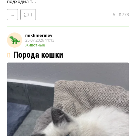
подходил т...
5
773
→
1
mikhmerinov
25.07.2026 11:13
Животные
Порода кошки