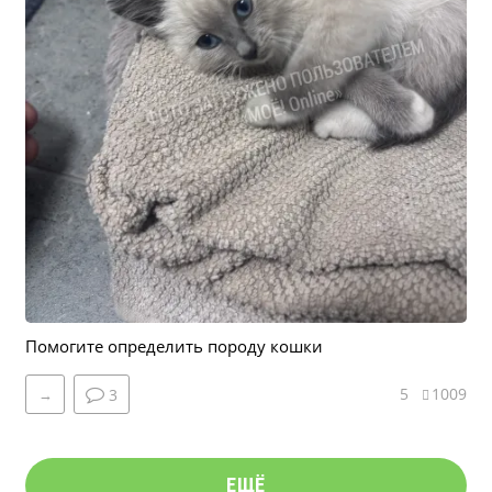
Помогите определить породу кошки
5
1009
→
3
ЕЩЁ