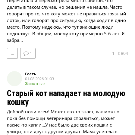
Перечитала и пересмотрела много советов, что
делать в таком случае, но решения не нашла. Часто
говорят про то, что коту может не нравиться грязный
лоток, или говорят про ситуацию, когда ходит в одно
место. Поэтому надеюсь, что тут знающие люди
подскажут. В общем, моему коту примерно 5-6 лет. Я
забра...
1
804
→
1
Гость
01.08.2026 01:03
Животные
Старый кот нападает на молодую
кошку
Доброй ночи всем! Может кто-то знает, как можно
пока без помощи ветеринара справиться, может
какие -то капли…У нас было две своих кошки с
улицы, они друг с другом дружат. Мама улетела в