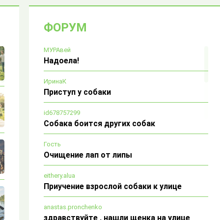
ФОРУМ
МУРАвей
Надоела!
ИринаК
Приступ у собаки
id678757299
Собака боится других собак
Гость
Очищение лап от липы
eithery.alua
Приучение взрослой собаки к улице
anastas.pronchenko
здравствуйте , нашли щенка на улице