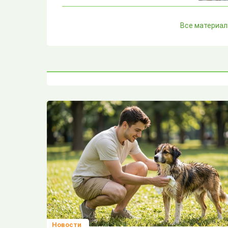
Зачем собаки лижут друг другу
Все материа
уши?
Пять особенностей собаки
породы брюссельский грифон
Почему собака воет по ночам?
Почему у белой собаки
желтеет шерсть?
Стоит ли брать с собой на
рыбалку собаку?
Новости