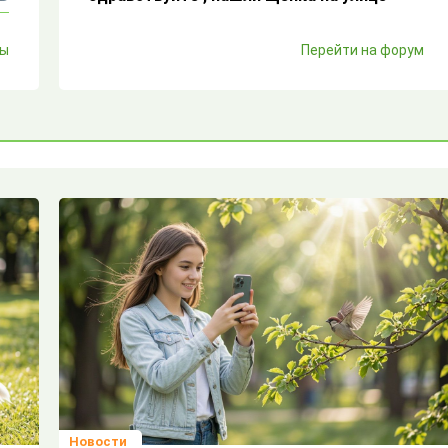
ЖУКОВ23
лы
Перейти на форум
Щенки выброшенные на мусорку
Михаилавтор
Проснулся охотничий инстинкт
у хаски
Гость
завести щенка
sofya.vasileva.9
Результат побоев от хозяина. Не знаю
что делать
Новости