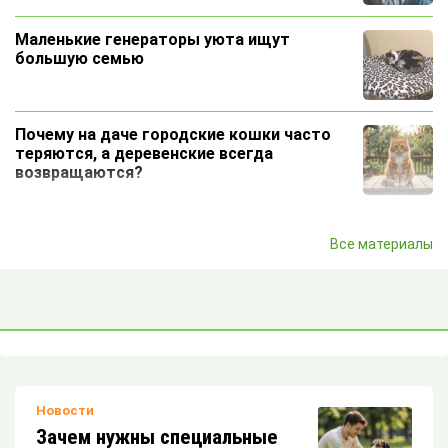
Маленькие генераторы уюта ищут
большую семью
Почему на даче городские кошки часто
теряются, а деревенские всегда
возвращаются?
Почему кошка ночью кочует по кровати?
Все материалы
Почему мы прощаем коту то, за что
близким бы серьезно влетело?
Новости
Вакансия: профессиональный греющий
Зачем нужны специальные
элемент