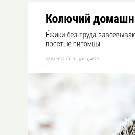
Колючий домашн
Ёжики без труда завоёвываю
простые питомцы
02.03.2022 18:30
0
4679