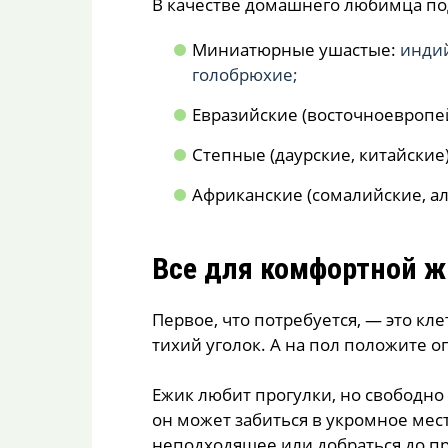
В качестве домашнего любимца по
Миниатюрные ушастые:
индий
голобрюхие;
Евразийские (восточноевропей
Степные (даурские, китайские)
Африканские (сомалийские, а
Все для комфортной ж
Первое, что потребуется, — это кл
тихий уголок. А на пол положите о
Ежик любит прогулки, но свободно 
он может забиться в укромное мест
неподходящее или добраться до п