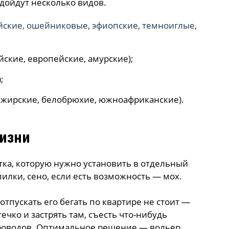
дойдут несколько видов.
ские, ошейниковые, эфиопские, темноиглые,
ские, европейские, амурские);
;
лжирские, белобрюхие, южноафриканские).
изни
етка, которую нужно установить в отдельный
пилки, сено, если есть возможность — мох.
отпускать его бегать по квартире не стоит —
ечко и застрять там, съесть что-нибудь
роводов. Оптимальное решение — вольер,