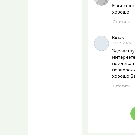
температура в Воронеже
уже несколько дней + 23 С
Если кошк
хорошо.
«Форд» влетел
в киоск у остановки
в Воронеже:
пострадала женщина
Котэк
lilian
28.06.2026 1
08.08.2026 10:32
Здравству
В 7:19 уже было жарко?
интернете
40 домов в Воронеже
пойдет,а 
остались без воды
первородк
раньше обещанного
хорошо.Ва
lilian
08.08.2026 10:25
Кирова 24 была холодная
вода вплоть до 9
утраПервое сообщение в
домовом чате о т...
«Форд» влетел
в киоск у остановки
в Воронеже: