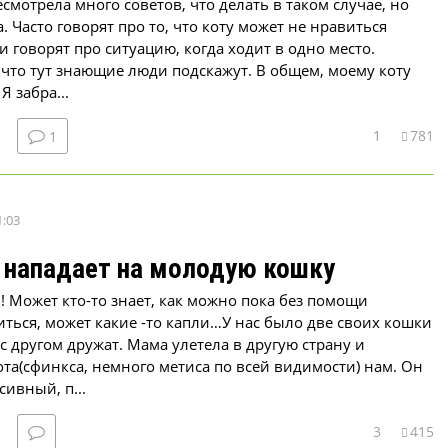
смотрела много советов, что делать в таком случае, но
 Часто говорят про то, что коту может не нравиться
и говорят про ситуацию, когда ходит в одно место.
 что тут знающие люди подскажут. В общем, моему коту
Я забра...
1
781
1
1:03
 нападает на молодую кошку
 Может кто-то знает, как можно пока без помощи
ться, может какие -то капли…У нас было две своих кошки
 с другом дружат. Мама улетела в другую страну и
ота(сфинкса, немного метиса по всей видимости) нам. Он
сивный, п...
3
415