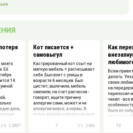
ься
ЕНИЯ
потеря
Кот писается +
Как пере
самовыгул
внезапну
любимог
а моего
Кастрированный кот ссыт на
. Её
мягкую мебель + расчесывает
Всем привет
нтябре
себя. Был взят с улицы в
делать. Уеха
ится 14
возрасте 6 месяцев. Был
своих любим
 умной
цистит, вылечили, мебель
на передерж
сменили, на счет расчесов -
переносил ж
ой,
говорят, ищите причину
чекап - все 
только
аллергии сами, может и не
особенность
 один день
аллергия вовсе, а нервы. В
была их забр
онятные
итоге, решили отвезти на лето
вечером мо
в частный дом на самовыгул,
внезапно по
7
12
5
2807
1
892
ов...
ка...
Поехали экст