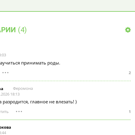
АРИИ
(4)
8:03
аучиться принимать роды.
2
Феромона
na
.2026 18:13
 разродится, главное не влезать! )
1
окова
8:44