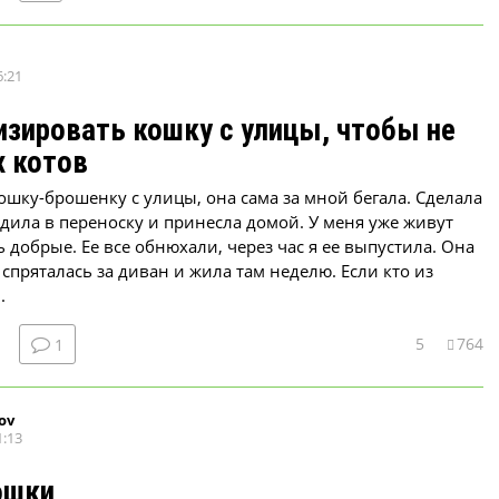
6:21
изировать кошку с улицы, чтобы не
х котов
ошку-брошенку с улицы, она сама за мной бегала. Сделала
дила в переноску и принесла домой. У меня уже живут
ь добрые. Ее все обнюхали, через час я ее выпустила. Она
 спряталась за диван и жила там неделю. Если кто из
.
5
764
1
ov
1:13
ошки