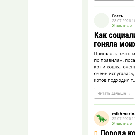
Ее вырыли рабочие?
Странное сочетание
фразы с картинкой на
которой работает пвто...
Гость
28.07.2026 1
Животные
40 домов в Воронеже
остались без воды
Как социал
раньше обещанного
гоняла мои
lilian
08.08.2026 09:49
Пришлось взять к
Под отключение раньше
по правилам, поса
положенного времени
попали адреса…Сказки
кот и кошка, очен
пусть не рассказы...
очень испугалась,
котов подходил т..
40 домов в Воронеже
остались без воды
раньше обещанного
Читать
дальше
→
Либераст
08.08.2026 09:43
Московский пр-кт около
mikhmerin
Памятника Славы тоже в
25.07.2026 1
19.30 ужене было воды
Животные
Порода к
No smoking