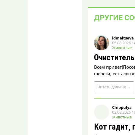
пострадала женщина
coMspeusRoze
08.08.2026 10:12
ДРУГИЕ С
Стало плохо от жары?
40 домов в Воронеже
остались без воды
idmaltseva
раньше обещанного
05.08.2026 1
Животные
Киндзадза
08.08.2026 10:12
Очиститель
Кирова 24 была холодная
вода вплоть до 9 утра,
Всем привет!Посо
потом я уехала, не знаю.
шерсти, есть ли в
Странно,...
Читать
дальше
→
No smoking
МУРИЛО
08.08.2026 10:09
А может просто женщино
Chippulya
ненавистник.
02.08.2026 1
Животные
«Форд» влетел
Кот гадит, 
в киоск у остановки
в Воронеже: