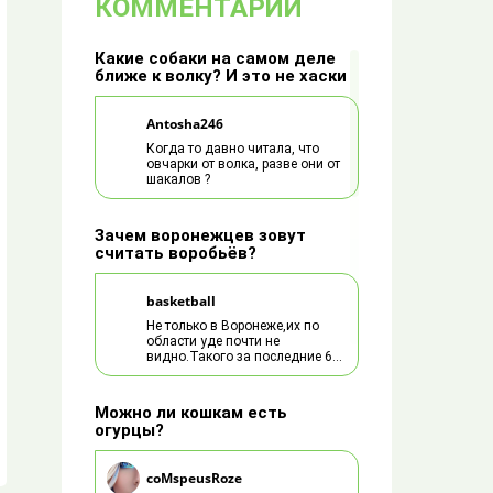
КОММЕНТАРИИ
Какие собаки на самом деле
ближе к волку? И это не хаски
Antosha246
Когда то давно читала, что
овчарки от волка, разве они от
шакалов ?
Зачем воронежцев зовут
считать воробьёв?
basketball
Не только в Воронеже,их по
области уде почти не
видно.Такого за последние 60
лет не было.Что
случилось,потравили всех
химией с полей и типлиц?
Можно ли кошкам есть
огурцы?
coMspeusRoze