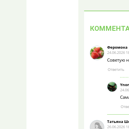
*цех
«Форд» влетел
в киоск у остановки
в Воронеже:
пострадала женщина
КОММЕНТ
Ельник
08.08.2026 10:51
А почему не пушкт кто за
Феромона
рулём?
24.06.2026 1
Советую н
No smoking
lilian
08.08.2026 10:36
Одно другому не мешает)
Yno
24.06
«Форд» влетел
в киоск у остановки
Сама
в Воронеже:
пострадала женщина
lilian
08.08.2026 10:34
Татьяна Ш
Кстати, Моё, у вас на сайте
26.06.2026 1