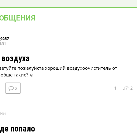
ООБЩЕНИЯ
_9257
4:51
 воздуха
ветуйте пожалуйста хороший воздухоочиститель от
ообще такие? ☺
1
712
2
6:01
где попало