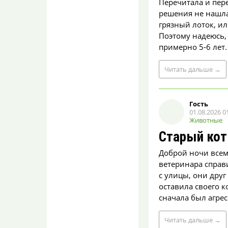
Перечитала и пере
пострадала женщина
решения не нашла.
МУРИЛО
грязный лоток, ил
08.08.2026 10:07
Поэтому надеюсь,
Видимо денег много.
примерно 5-6 лет. 
Другой форд купит. А вот
женщина за что
пострадала? Причём н...
Читать
дальше
→
40 домов в Воронеже
остались без воды
раньше обещанного
Гость
01.08.2026 0
МУРИЛО
Животные
08.08.2026 10:04
Старый кот
У нас горячую воду
отключили в пять часов
вечера. Просто бесит
Доброй ночи всем!
неорганизованност...
ветеринара справи
с улицы, они друг
Огромную яму
оставила своего к
заметили воронежцы
у популярного ТРЦ
сначала был агрес
твердый
08.08.2026 09:52
Читать
дальше
→