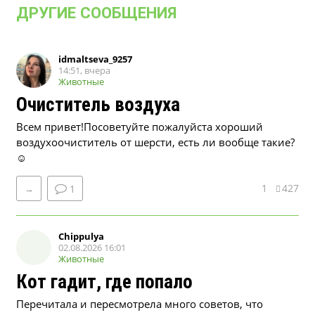
ДРУГИЕ СООБЩЕНИЯ
idmaltseva_9257
14:51, вчера
Животные
Очиститель воздуха
Всем привет!Посоветуйте пожалуйста хороший
воздухоочиститель от шерсти, есть ли вообще такие?
☺
1
427
→
1
Chippulya
02.08.2026 16:01
Животные
Кот гадит, где попало
Перечитала и пересмотрела много советов, что