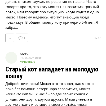
делать в таком случае, но решения не нашла. Часто
говорят про то, что коту может не нравиться грязный
лоток, или говорят про ситуацию, когда ходит в одно
место. Поэтому надеюсь, что тут знающие люди
подскажут. В общем, моему коту примерно 5-6 лет. Я
забра...
1
699
→
1
Гость
01.08.2026 01:03
Животные
Старый кот нападает на молодую
кошку
Доброй ночи всем! Может кто-то знает, как можно
пока без помощи ветеринара справиться, может
какие -то капли…У нас было две своих кошки с
улицы, они друг с другом дружат. Мама улетела в
другую страну и оставила своего кота(сфинкса,