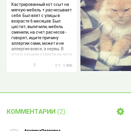
Кастрированный кот ссыт на
мягкую мебель + расчесывает
себя. Был взят с улицы в
возрасте 6 месяцев. Был
цистит, вылечили, мебель
сменили, на счет расчесов -
говорят, ищите причину
аллергии сами, может и не
аллергия вовсе, а нервы. В
итоге, решили отвезти на лето
в частный дом на самовыгул,
7
1
886
ка...
Помогите опред
породу
Здравствуйе. Специал
кошакам, помогите точ
определить породу. Ко
7
КОММЕНТАРИИ
(2)
у родственников, они е
нашли. Внешне похож 
Скоттиш фолд, но лапы
такие как у этой пород
АкулинаПетровна