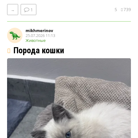
5
739
→
1
mikhmerinov
25.07.2026 11:13
Животные
Порода кошки