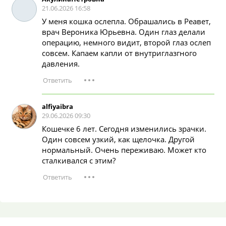
у кота мощные и очень
21.06.2026 16:58
пушистые, на подушка
У меня кошка ослепла. Обрашались в Реавет,
длинная шерсть, ьае
врач Вероника Юрьевна. Один глаз делали
называемые кисточки.
операцию, немного видит, второй глаз ослеп
совсем. Капаем капли от внутриглазгного
давления.
alfiyaibra
29.06.2026 09:30
Кошечке 6 лет. Сегодня изменились зрачки.
Один совсем узкий, как щелочка. Другой
нормальный. Очень переживаю. Может кто
сталкивался с этим?