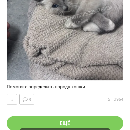
Помогите определить породу кошки
5
964
→
3
ЕЩЁ