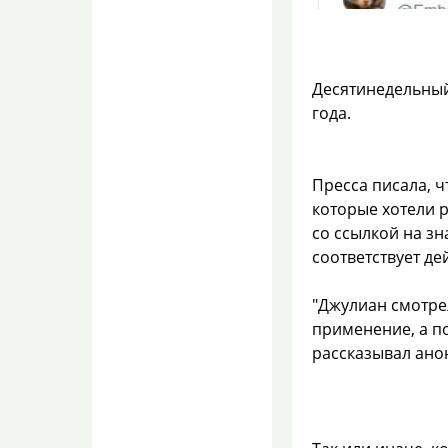
МУРИЛО
07.08.2026 10:44
Засмотрелся на иномарку.
Десятинедельный
В микроволновке
года.
плавится
пластиковый
контейнер для еды?
RЫЖАЯ
Пресса писала, ч
07.08.2026 10:42
которые хотели 
Наверное ещё и постель
со ссылкой на зн
кипятите… Не, я так то за
экологичность и чистоту
соответствует дей
(хотя э...
"Джулиан смотрел
В микроволновке
плавится
применение, а по
пластиковый
рассказывал ано
контейнер для еды?
lilian
07.08.2026 10:40
Ясно)