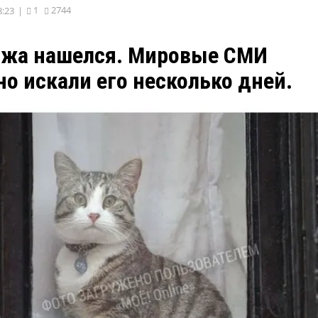
1
2744
8:23
|
нжа нашелся. Мировые СМИ
о искали его несколько дней.