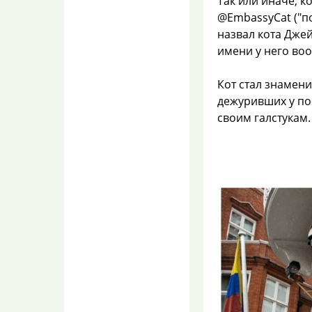
Так или иначе, к
В микроволновке
@EmbassyCat ("по
плавится
назвал кота Джей
пластиковый
контейнер для еды?
имени у него воо
coMspeusRoze
07.08.2026 10:31
Кот стал знамен
Пока не жаловалась. К
дежуривших у по
тому-же есть лайфхак:
обжигаете на конфорке со
своим галстукам.
всех сторон...
Бумажные квитанции
по ЖКУ, переводят в
электронные на
"Госуслуги".
lilian
07.08.2026 10:29
Всё правильно.
В микроволновке
плавится
пластиковый
контейнер для еды?