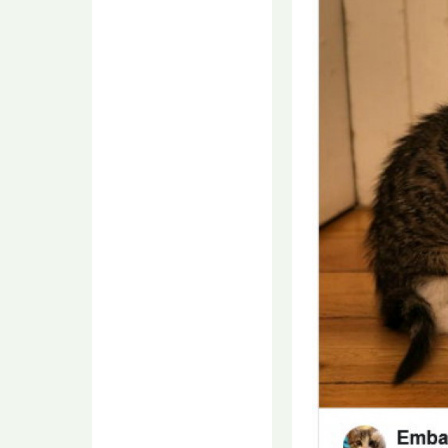
В микроволновке
плавится
пластиковый
контейнер для еды?
coMspeusRoze
07.08.2026 10:50
Не, не кипячу :)
В микроволновке
плавится
пластиковый
контейнер для еды?
RЫЖАЯ
07.08.2026 10:46
Я в керамике дома греюНа
работу муж берет
силиконовые, даже не
знаю вредные ли, ...
Молодой водитель
влетел в иномарку
на воронежской
улице: пострадали два
человека