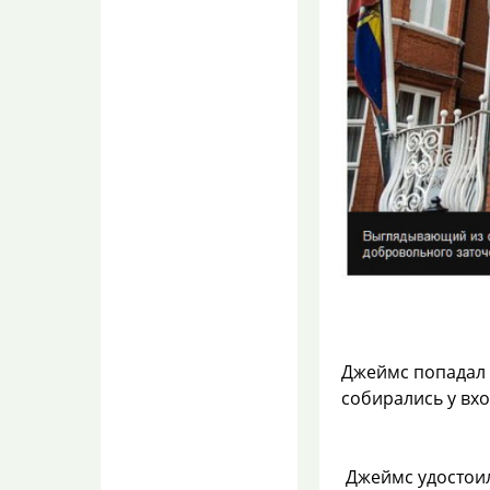
lilian
07.08.2026 10:25
Хлеб в упаковке покупаю
очень и очень редко. Беру
«голенький».Это вообще
на вас ...
Бумажные квитанции
по ЖКУ, переводят в
электронные на
"Госуслуги".
антон747
07.08.2026 10:25
За все всегда платит
население. Не бывает
государственных денег,
есть деньги нал...
В микроволновке
Джеймс попадал 
плавится
собирались у вхо
пластиковый
контейнер для еды?
coMspeusRoze
07.08.2026 10:22
Джеймс удостоил