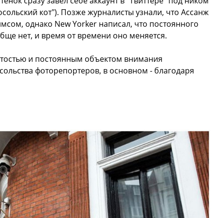
отенок сразу завел себе аккаунт в "Твиттере" под ником
сольский кот"). Позже журналисты узнали, что Ассанж
мсом, однако New Yorker написал, что постоянного
бще нет, и время от времени оно меняется.
итостью и постоянным объектом внимания
сольства фоторепортеров, в основном - благодаря