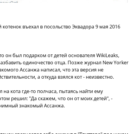
 котенок въехал в посольство Эквадора 9 мая 2016
то он был подарком от детей основателя WikiLeaks,
разбавить одиночество отца. Позже журнал New Yorker
акомого Ассанжа написал, что эта версия не
ствительности, а откуда взялся кот - неизвестно.
 на кота где-то полчаса, пытаясь найти ему
том решил: "Да скажем, что он от моих детей", -
нимный знакомый Ассанжа.