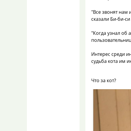
Мне нельзя стекло, я
рукожоп))) столько
тарелок уже побила
"Все звонят нам и
сказали Би-би-си
Об отключении воды
на 1,5 суток в жару
"Когда узнал об а
Нова Я
пользовательниц 
07.08.2026 11:00
Хорошо, не буду Вам
советовать не
Интерес среди и
ныть.Нойте!! У Вас это
очень хорошо
судьба кота им 
получается...
В микроволновке
Что за кот?
плавится
пластиковый
контейнер для еды?
lilian
07.08.2026 10:55
Он везде вокруг нас, не
убережёшься и даже вряд
ли не минимизируешь.Как
и от эле...