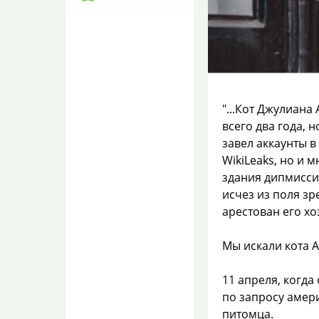
то???
На АЗС Роснефти
снова исчез бензин
TriKOTAzhnaya
07.08.2026 11:12
Что случилось? Ты
серьёзно? )))
"...Кот Джулиана
всего два года, 
В микроволновке
плавится
завел аккаунты в
пластиковый
WikiLeaks, но и
контейнер для еды?
здания дипмисси
lilian
исчез из поля зр
07.08.2026 11:06
арестован его хо
)))
В микроволновке
Мы искали кота А
плавится
пластиковый
контейнер для еды?
11 апреля, когда
по запросу амери
RЫЖАЯ
07.08.2026 11:06
питомца.