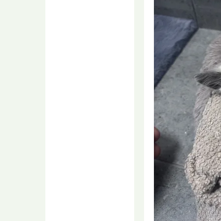
одно место. Владельцы
многих участков,
проживают далеко...
Кабмин обсуждает
налоговые
послабления для
пострадавших
продавцов Wildberries
Вввладик
07.08.2026 14:26
А чё, все ещё обсуждают?
Они пока обсуждали меры
по дестабилизации
ситуации с бе...
Пенсионерка избила
свою подругу
металлической
крышкой
в Воронежской
области
Астра
07.08.2026 14:25