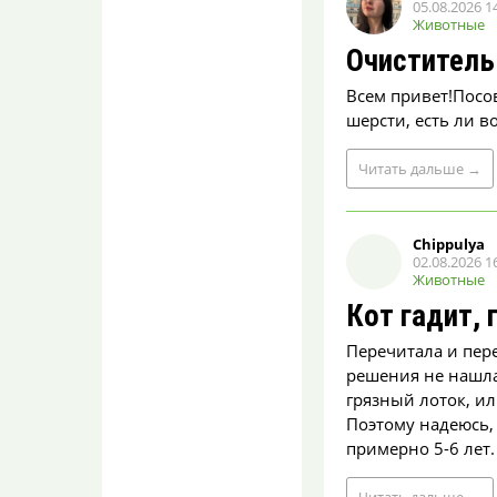
пропустить
05.08.2026 1
чемпионат Европы из-
Животные
за проблем с визой
Очиститель
basketball
07.08.2026 14:43
Всем привет!Посо
Много раз писали,М.не
шерсти, есть ли в
Вор.спортсменка уже
много лет(пмж в другом
городе,тренируе...
Читать
дальше
→
До +14° резко
похолодает
Chippulya
в Воронеже
02.08.2026 1
Вввладик
Животные
07.08.2026 14:40
Кот гадит, 
Не совсем понятно,
почему резко-то?
Перечитала и пере
Несколько дней
температура падать будет.
решения не нашла.
Рез...
грязный лоток, ил
Поэтому надеюсь,
Секс в воде: чем
примерно 5-6 лет. 
опасна близость
в ванне, море
и бассейне