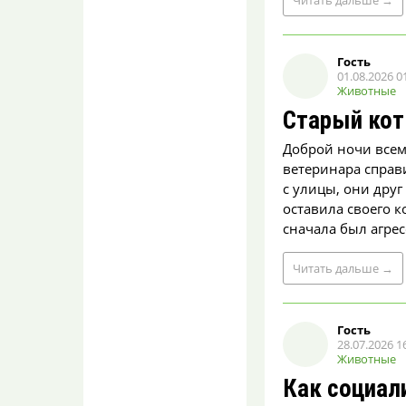
Читать
дальше
→
Вввладик
07.08.2026 14:38
Секс вообще штука
Гость
опасная…
01.08.2026 0
Животные
Браконьеру из
Старый кот
Воронежской области
грозит два года
Доброй ночи всем!
тюрьмы за то что он
хотел поесть рыбки
ветеринара справи
с улицы, они друг
Вввладик
07.08.2026 14:37
оставила своего к
На 23 тыс.? Интересно ка
сначала был агрес
считали и сколько кило…
или будущие поколения
Читать
дальше
→
рыб тоже ...
Пенсионерка избила
свою подругу
Гость
металлической
28.07.2026 1
крышкой
Животные
в Воронежской
Как социал
области