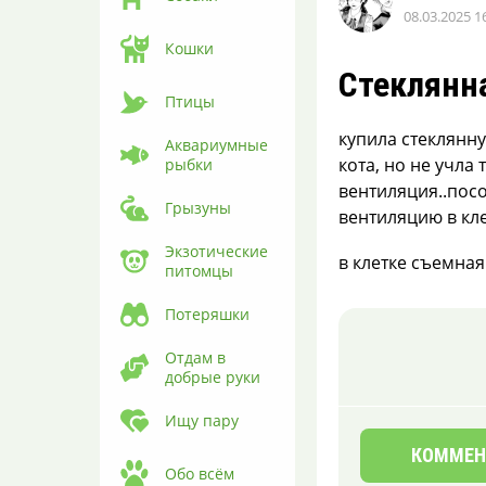
08.03.2025 1
Кому это мешало?
Вввладик
Кошки
07.08.2026 15:02
Стеклянн
Будете много писать и с
Птицы
другой стороны знак
поставят…
купила стеклянну
Аквариумные
В микроволновке
кота, но не учла 
рыбки
плавится
вентиляция..пос
пластиковый
Грызуны
вентиляцию в кле
контейнер для еды?
Вввладик
Экзотические
в клетке съемная
07.08.2026 14:59
питомцы
Ни хрена не понял….
Причем этикетка? На всех
Потеряшки
пластиковых изделиях
такого типа от...
Отдам в
добрые руки
Пенсионерка избила
свою подругу
Ищу пару
металлической
крышкой
КОММЕН
в Воронежской
Обо всём
области