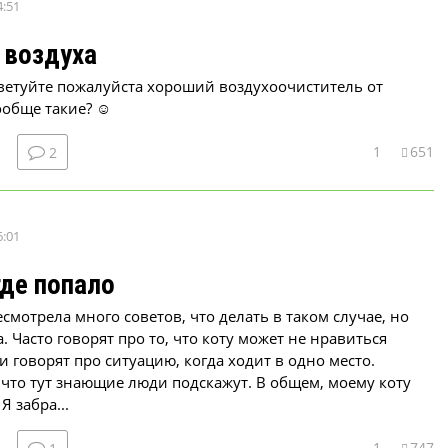
4:51
 воздуха
ветуйте пожалуйста хороший воздухоочиститель от
ообще такие? ☺
1
651
2
6:01
где попало
смотрела много советов, что делать в таком случае, но
 Часто говорят про то, что коту может не нравиться
и говорят про ситуацию, когда ходит в одно место.
 что тут знающие люди подскажут. В общем, моему коту
Я забра...
1
747