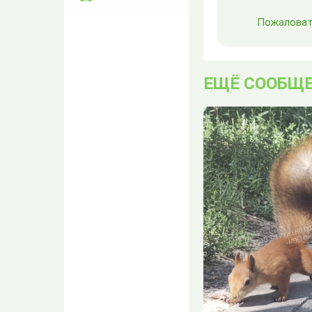
Астра
Пожаловат
07.08.2026 14:56
В этом нет ничего
неприличного)
На АЗС Роснефти
ЕЩЁ СООБЩ
снова исчез бензин
Вввладик
07.08.2026 14:54
Резко…. Последнее время
часто это слово стал
читать. Вы, сударь
наверное долго г...
"Рэкет" вернулся?
Вввладик
07.08.2026 14:51
Не знаю… давно бы уже
собрались да выследили
этих злодеев, которые
колеса спуска...
Куала-Лумпур :