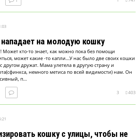
1
1:03
 нападает на молодую кошку
 Может кто-то знает, как можно пока без помощи
ться, может какие -то капли…У нас было две своих кошки
 с другом дружат. Мама улетела в другую страну и
ота(сфинкса, немного метиса по всей видимости) нам. Он
сивный, п...
3
403
6:21
изировать кошку с улицы, чтобы не