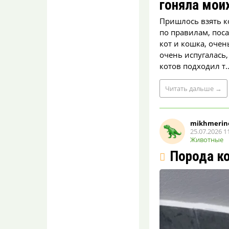
МУРИЛО
гоняла мои
07.08.2026 14:35
Пришлось взять к
Видимо планирует до ста
лет дожить.
по правилам, поса
кот и кошка, очен
Студентка из
очень испугалась,
Воронежа отдала
котов подходил т..
мошенникам почти
шесть миллионов
рублей
Читать
дальше
→
Вввладик
07.08.2026 14:34
Слова «студентка» и
mikhmerin
«шесть миллионов» как то
25.07.2026 1
не ассоциируются…
Животные
Порода к
Искусственный
интеллект начал
штрафовать
владельцев участков с
борщевиком
Вввладик
07.08.2026 14:32
У нас в стране все через