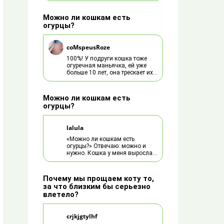
случилось,потравили всех
химией с полей и типлиц?
Можно ли кошкам есть
огурцы?
coMspeusRoze
100%! У подруги кошка тоже
огуречная маньячка, ей уже
больше 10 лет, она трескает их
как не в себя. А также зелень,
капусту, помидоры, редиску :)
Можно ли кошкам есть
огурцы?
lalula
«Можно ли кошкам есть
огурцы?» Отвечаю: можно и
нужно. Кошка у меня выросла
на огурцах и картошке не
вареной. Она их просто
воровала… Только принесем
Почему мы прощаем коту то,
таз с огурцами, так она от
за что близким бы серьезно
радости несколько штук и
влетело?
покусает… И с хрустом,
балдежной мордочкой… И это
никак не от голодовки, не
crjkjgtylhf
нужно такое придумывать.
Покупали только Проплан. Ну и