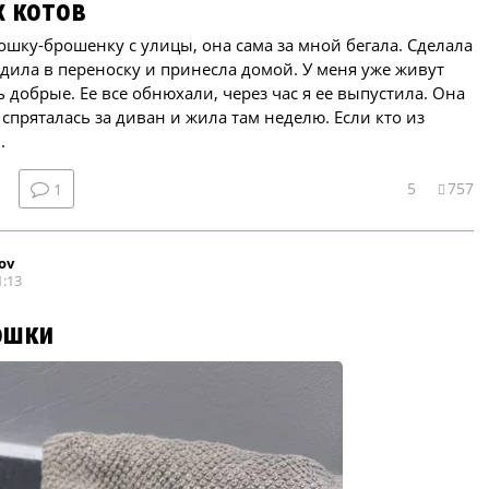
х котов
ошку-брошенку с улицы, она сама за мной бегала. Сделала
дила в переноску и принесла домой. У меня уже живут
ь добрые. Ее все обнюхали, через час я ее выпустила. Она
 спряталась за диван и жила там неделю. Если кто из
.
5
757
1
ov
1:13
ошки