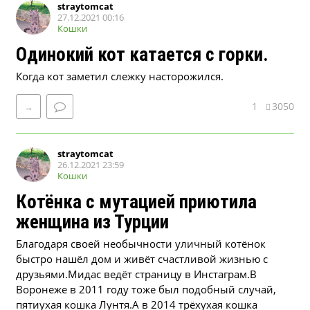
straytomcat
27.12.2021 00:16
Кошки
Одинокий кот катается с горки.
Когда кот заметил слежку насторожился.
1
3050
→
straytomcat
26.12.2021 23:59
Кошки
Котёнка с мутацией приютила ​​
женщина из Турции
Благодаря своей необычности уличный котёнок
быстро нашёл дом и живёт счастливой жизнью с
друзьями.Мидас ведёт страницу в Инстаграм.В
Воронеже в 2011 году тоже был подобный случай,
пятиухая кошка Лунтя.А в 2014 трёхухая кошка