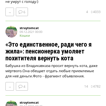
не умрут с голоду:)
4
4033
→
6
straytomcat
09.12.2021 00:00
Кошки
«Это единственное, ради чего я
жила»: пенсионерка умоляет
похитителя вернуть кота
Бабушка из Владикавказа просит вернуть кота, даже
мёртвого.Она обещает отдать любые приемлемые
для неё деньги.Фото - фрагмент объявления.
14
4782
→
4
straytomcat