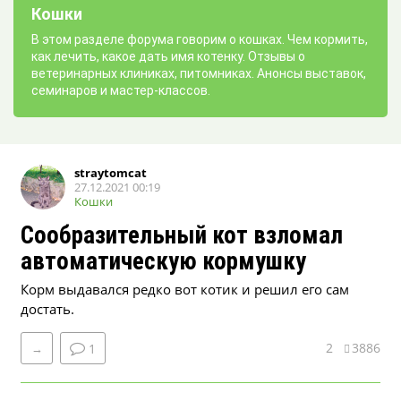
Кошки
В этом разделе форума говорим о кошках. Чем кормить,
как лечить, какое дать имя котенку. Отзывы о
ветеринарных клиниках, питомниках. Анонсы выставок,
семинаров и мастер-классов.
straytomcat
27.12.2021 00:19
Кошки
Сообразительный кот взломал
автоматическую кормушку
Корм выдавался редко вот котик и решил его сам
достать.
2
3886
→
1