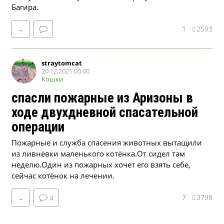
Багира.
1
2593
→
straytomcat
20.12.2021 00:00
Кошки
спасли пожарные из Аризоны в
ходе двухдневной спасательной
операции
Пожарные и служба спасения животных вытащили
из ливнёвки маленького котёнка.От сидел там
неделю.Один из пожарных хочет его взять себе,
сейчас котёнок на лечении.
7
3798
→
4