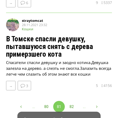
9
5337
→
6
straytomcat
28.11.2021 23:32
Кошки
В Томске спасли девушку,
пытавшуюся снять с дерева
примерзшего кота
Спасатели спасли девушку и заодно котика.Девушка
залезла на дерево. а слезть не смогла.Залазить всегда
легче чем слазить об этом знают все кошки
5
4156
→
3
...
80
81
82
...