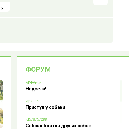
3
ФОРУМ
МУРАвей
Надоела!
ИринаК
Приступ у собаки
id678757299
Собака боится других собак