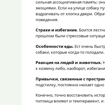
сильная ассоциативная память: они
эмоциями. Если на улице собаку пу
вздрагивать от хлопка двери. Обр
поведения.
Страхи и избегание
. Боится лест
прошлом были стрессовые ситуаци
Особенности еды.
Ест очень быстр
собаки, которые когда‑то голодали.
Реакция на людей и животных.
Н
к хозяину либо, наоборот, избегани
Привычки, связанные с простра
подстилку, постоянно нюхает одно
Конечно, точно восстановить исто
питомца влияют и темперамент, и 