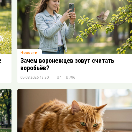
Результат побоев от хозяина. Не знаю
что делать
Новости
е
Зачем воронежцев зовут считать
воробьёв?
05.08.2026 13:30
1
796