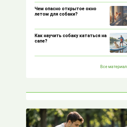
Чем опасно открытое окно
летом для собаки?
Как научить собаку кататься на
сапе?
Зачем собаки лижут друг другу
Все материа
уши?
Пять особенностей собаки
породы брюссельский грифон
Почему собака воет по ночам?