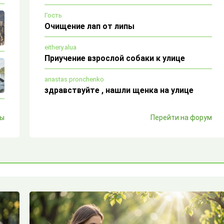
Гость
Очищение лап от липы
eithery.alua
Приучение взрослой собаки к улице
anastas.pronchenko
здравствуйте , нашли щенка на улице
ЖУКОВ23
лы
Перейти на форум
Щенки выброшенные на мусорку
Михаилавтор
Проснулся охотничий инстинкт
у хаски
Гость
завести щенка
sofya.vasileva.9