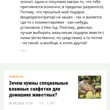
значит, едим и покупаем завтра то, что тебе
приглянётся (конечно, в пределах разумного).
Потому, что прошлый мой подарок
(видеорегистратор) не зашёл - так и валяется
где-то с комментариями - как-нибудь
Это он — аквариумный неон!
установлю :( Уже год. Поэтому, девочки,
лучше выбирать мальчикам подарок вместе с
ними (естественно, по средствам), а то потом
- не такой, и,вообще, я хотел другой!
Рыбки без икры: 10 живородящих видов
Новости
Зачем нужны специальные
влажные салфетки для
домашних животных?
06.08.2026 13:30
0
297