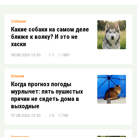
пристройстве кошки или собаки?
Собаки
Кондиционер и домашние питомцы:
Какие собаки на самом деле
скрытая угроза или безопасный
комфорт?
ближе к волку? И это не
хаски
5 мифов о кормлении домашних
08.08.2026 13:30
1
1881
питомцев
Кошки
Обратите внимание: ваша кошка здесь!
Когда прогноз погоды
мурлычет: пять пушистых
причин не сидеть дома в
выходные
Какой домашний питомец подойдёт вам
07.08.2026 13:30
0
798
по знаку зодиака?
Новости