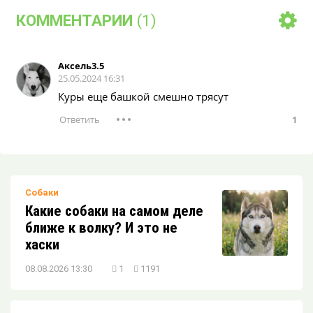
пристройстве кошки или собаки?
КОММЕНТАРИИ
(1)
Кондиционер и домашние питомцы:
Аксель3.5
скрытая угроза или безопасный
25.05.2024 16:31
комфорт?
Куры еще башкой смешно трясут
1
5 мифов о кормлении домашних
питомцев
Обратите внимание: ваша кошка здесь!
Собаки
Какие собаки на самом деле
ближе к волку? И это не
хаски
Какой домашний питомец подойдёт вам
по знаку зодиака?
08.08.2026 13:30
1
1191