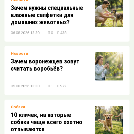
Обратите внимание: ваша кошка здесь!
Зачем нужны специальные
влажные салфетки для
домашних животных?
Какой домашний питомец подойдёт вам
06.08.2026 13:30
0
438
по знаку зодиака?
Новости
Зачем воронежцев зовут
считать воробьёв?
05.08.2026 13:30
1
972
Собаки
10 кличек, на которые
собаки чаще всего охотно
отзываются