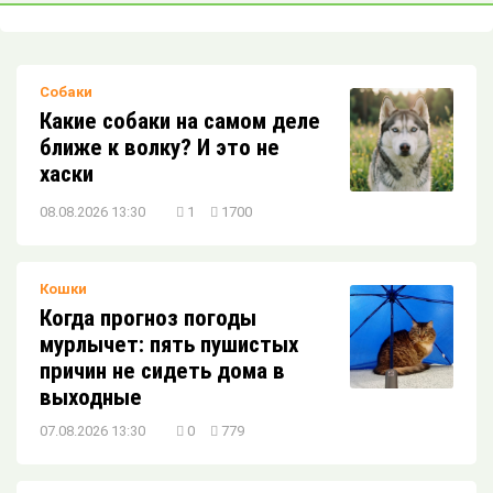
пристройстве кошки или собаки?
Собаки
5 мифов о кормлении домашних
Какие собаки на самом деле
питомцев
ближе к волку? И это не
хаски
Обратите внимание: ваша кошка здесь!
08.08.2026 13:30
1
1700
Кошки
Какой домашний питомец подойдёт вам
Когда прогноз погоды
по знаку зодиака?
мурлычет: пять пушистых
причин не сидеть дома в
выходные
В поисках дома: котики, которые ждут
07.08.2026 13:30
0
779
именно вас