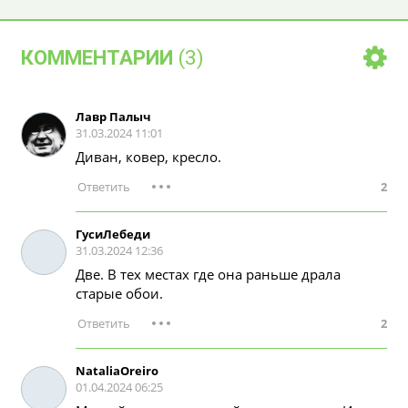
Почему кошка ночью кочует по кровати?
КОММЕНТАРИИ
(3)
Почему мы прощаем коту то, за что
Лавр Палыч
близким бы серьезно влетело?
31.03.2024 11:01
Диван, ковер, кресло.
2
Вакансия: профессиональный греющий
элемент
ГусиЛебеди
31.03.2024 12:36
Две. В тех местах где она раньше драла
Почему ваш кот ходит есть к соседям,
даже если дома полная миска?
старые обои.
2
Может ли человек научиться понимать
NataliaOreiro
кошачий язык?
01.04.2024 06:25