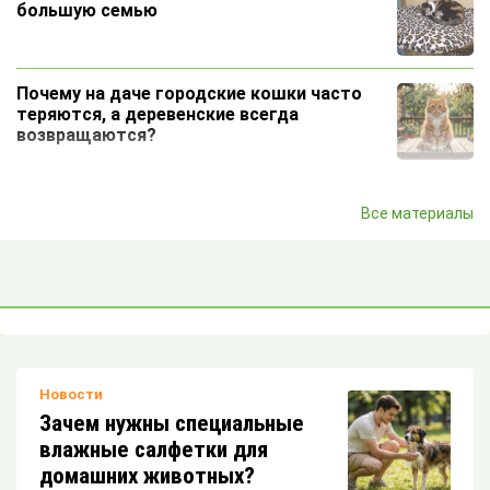
большую семью
Почему на даче городские кошки часто
теряются, а деревенские всегда
возвращаются?
Почему кошка ночью кочует по кровати?
Все материалы
Почему мы прощаем коту то, за что
близким бы серьезно влетело?
Новости
Вакансия: профессиональный греющий
Зачем нужны специальные
элемент
влажные салфетки для
домашних животных?