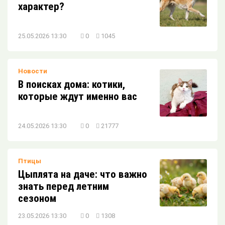
характер?
25.05.2026 13:30
0
1045
Новости
В поисках дома: котики,
которые ждут именно вас
24.05.2026 13:30
0
21777
Птицы
Цыплята на даче: что важно
знать перед летним
сезоном
23.05.2026 13:30
0
1308