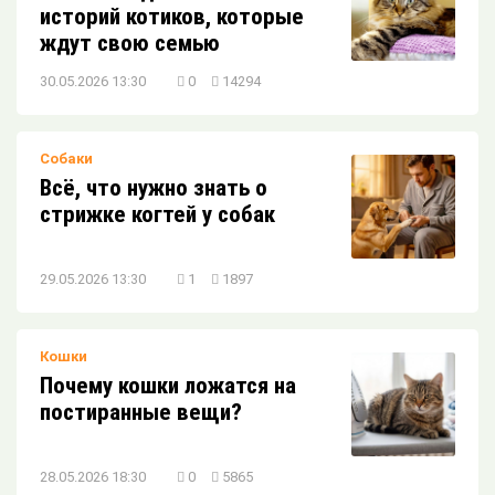
историй котиков, которые
ждут свою семью
30.05.2026 13:30
0
14294
Собаки
Всё, что нужно знать о
стрижке когтей у собак
29.05.2026 13:30
1
1897
Кошки
Почему кошки ложатся на
постиранные вещи?
28.05.2026 18:30
0
5865